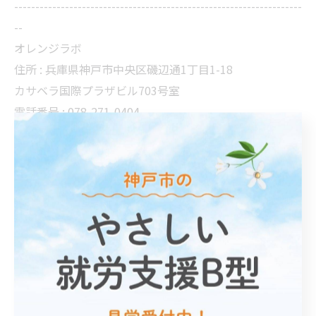
--------------------------------------------------------------------
--
オレンジラボ
住所 :
兵庫県神戸市中央区磯辺通1丁目1-18
カサベラ国際プラザビル703号室
電話番号 :
078-271-0404
神戸市にて軽作業を通した支援
神戸市にて身体障がいの方の支援
神戸市にて知的障がいの方を支援
三ノ宮周辺の就労支援B型