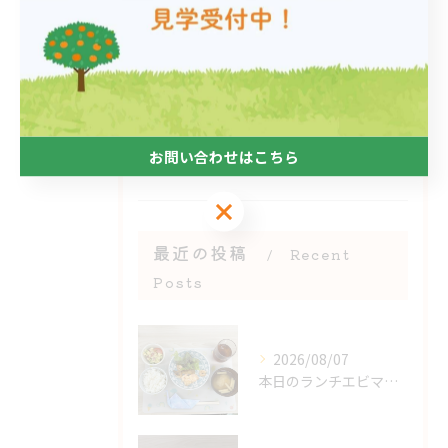
軽作業
身体障がい
知的障がい
三ノ宮の就労支援B型
精神障がい
お問い合わせはこちら
お問い合わせはこちら
最近の投稿
Recent
Posts
2026/08/07
本日のランチエビマヨ＆エビのアヒージョ