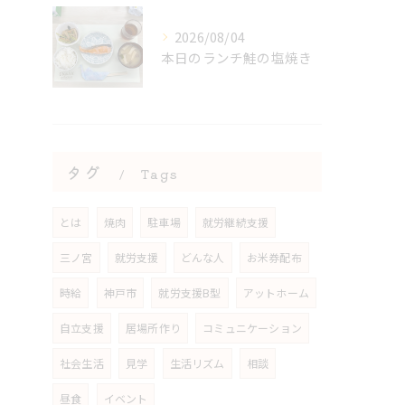
2026/08/04
本日のランチ鮭の塩焼き
タグ
Tags
とは
焼肉
駐車場
就労継続支援
三ノ宮
就労支援
どんな人
お米券配布
時給
神戸市
就労支援B型
アットホーム
自立支援
居場所作り
コミュニケーション
社会生活
見学
生活リズム
相談
昼食
イベント