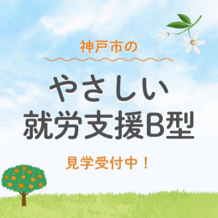
-------------
障がい