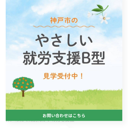
けてまいります。🐷✨
--------------------------------------------------------------------
--
オレンジラボ
住所 :
兵庫県神戸市中央区磯辺通1丁目1-18
カサベラ国際プラザビル703号室
電話番号 :
078-271-0404
神戸市にて軽作業を通した支援
神戸市にて身体障がいの方の支援
お問い合わせはこちら
神戸市にて知的障がいの方を支援