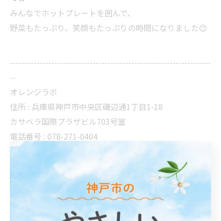
みんなでホットプレートを囲んで、
野菜もたっぷり、笑顔もたっぷりの時間になりました😊
--------------------------------------------------------------------
--
オレンジラボ
住所 :
兵庫県神戸市中央区磯辺通1丁目1-18
カサベラ国際プラザビル703号室
電話番号 :
078-271-0404
神戸市にて軽作業を通した支援
三ノ宮周辺の就労支援B型